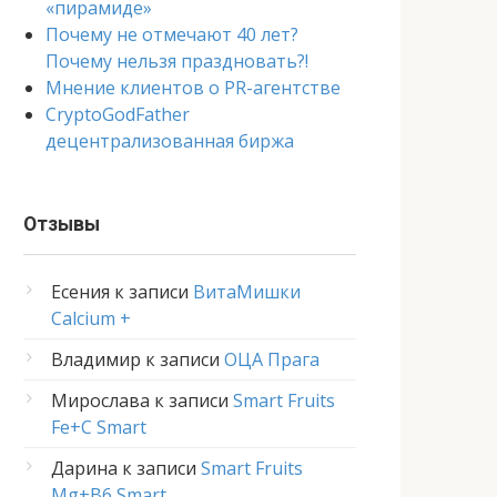
«пирамиде»
Почему не отмечают 40 лет?
Почему нельзя праздновать?!
Мнение клиентов о PR-агентстве
CryptoGodFather
децентрализованная биржа
Отзывы
Есения
к записи
ВитаМишки
Calcium +
Владимир
к записи
ОЦА Прага
Мирослава
к записи
Smart Fruits
Fe+C Smart
Дарина
к записи
Smart Fruits
Mg+B6 Smart