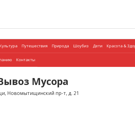
Культура
Путешествия
Природа
Шоубиз
Дети
Красота & Зд
мпанию
Контакты
 Вывоз Мусора
ищи, Новомытищинский пр-т, д. 21